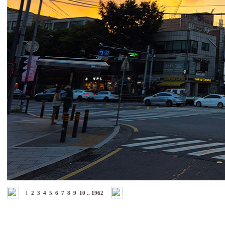
1
2
3
4
5
6
7
8
9
10
..
1962