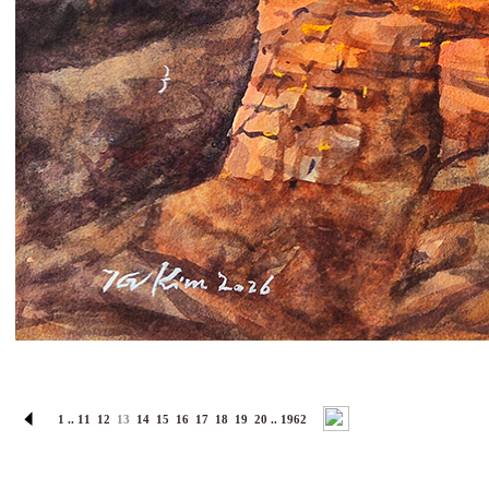
1
..
11
12
13
14
15
16
17
18
19
20
..
1962